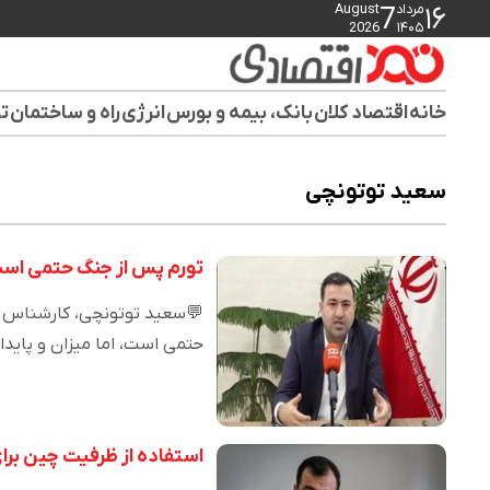
مرداد
August
7
۱۶
2026
۱۴۰۵
خانه
اقتصاد کلان
بانک، بیمه و بورس
انرژی
راه و ساختمان
تو
سعید توتونچی
تورم پس از جنگ حتمی است
💬سعید توتونچی، کارشناس اق
حتمی است، اما میزان و پاید
استفاده از ظرفیت چین برا