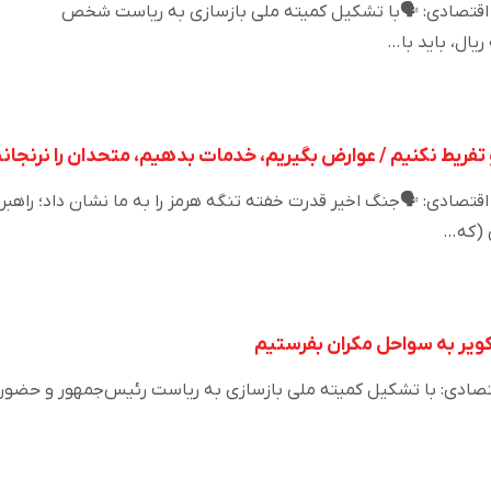
💬سعید توتونچی، کارشناس اقتصادی: 🗣️با تشکیل کمیته
رئیس‌جمهور و 
 کنترل تنگه هرمز افراط و تفریط نکنیم / عوارض بگیریم، خدمات 
سعید توتونچی، کارشناس اقتصادی: 🗣️جنگ اخیر قدرت خفته تنگه هرم
درست 
فولاد و پتروشیمی را از دل کو
سعید توتونچی، کارشناس اقتصادی: با تشکیل کمیته ملی بازسازی ب