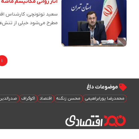
آثار روانی مکانیسم ماشه
سعید توتونچی، کارشناس اق
مطرح می‌شود خیلی از تنش‌ها
۱
موضوعات داغ
محمدرضا پورابراهیمی
محسن زنگنه
اقتصاد
اکوگراف
صدرالدین 