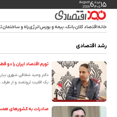
مرداد
August
6
۱۵
2026
۱۴۰۵
خانه
اقتصاد کلان
بانک، بیمه و بورس
انرژی
راه و ساختمان
تو
رشد اقتصادی
تورم اقتصاد ایران را دو ق
دکتر وحید شقاقی شهری بیان 
یک اقلیت ثروتمند و از طرف…
صادرات به کشورهای همسایه زمینه رشد ۸ درصدی ا