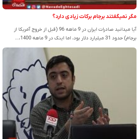
مگر نمیگفتند برجام برکات زیادی دارد؟
آیا میدانید صادرات ایران در 9 ماهه 96 (قبل از خروج آمریکا از
برجام) حدود 31 میلیارد دلار بود، اما اینک در 9 ماهه 1400،…