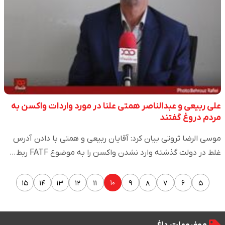
علی ربیعی و عبدالناصر همتی علنا در مورد واردات واکسن به
مردم دروغ گفتند
موسی الرضا ثروتی بیان کرد: آقایان ربیعی و همتی با دادن آدرس
غلط در دولت گذشته وارد نشدن واکسن را به موضوع FATF ربط…
۱۰
۱۵
۱۴
۱۳
۱۲
۱۱
۹
۸
۷
۶
۵