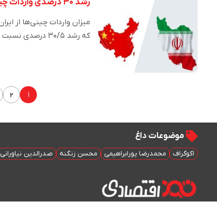
رشد ۳۰ درصدی واردات چین از ایران در ۳ماهه نخست سال ۲۰۲۲
که رشد ۳۰/۵ درصدی نسبت به ۳…
۱
۲
موضوعات داغ
اکوگراف
محمدرضا پورابراهیمی
محسن زنگنه
صدرالدین نیاورانی