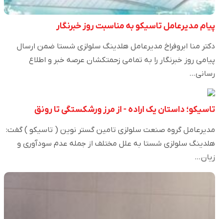
پیام مدیرعامل تاسیکو به مناسبت روز خبرنگار
دکتر منا ابروفراخ مدیرعامل هلدینگ سلولزی شستا ضمن ارسال
پیامی روز خبرنگار را به تمامی زحمتکشان عرصه خبر و اطلاع
رسانی…
تاسیکو؛ داستان یک اراده - از مرز ورشکستگی تا رونق
مدیرعامل گروه صنعت سلولزی تامین گستر نوین ( تاسیکو ) گفت:
هلدینگ سلولزی شستا به علل مختلف از جمله عدم سودآوری و
زیان…