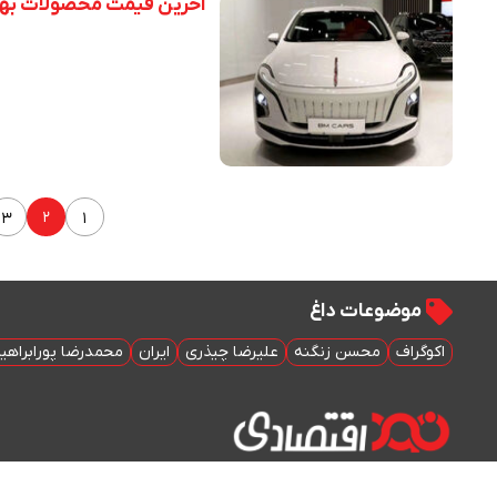
آخرین قیمت محصولات بهمن موت
۲
۳
۱
موضوعات داغ
اکوگراف
محسن زنگنه
علیرضا چیذری
ایران
محمدرضا پورابراهی