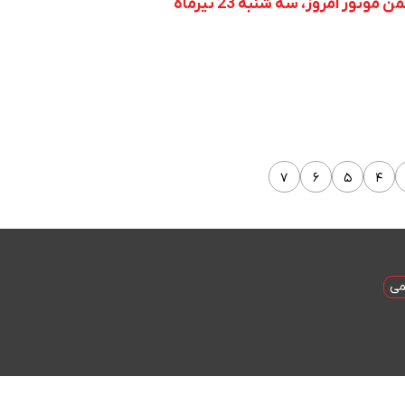
ور امروز، سه شنبه 23 تیرماه
۷
۶
۵
۴
می