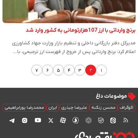
برنج وارداتی با ارز 107هزارتومانی به کشور وارد شد
مدیرکل دفتر بازرگانی داخلی و تنظیم بازار وزارت جهاد کشاورزی
اعلام کرد: برنج وارداتی پس از خروج از فهرست ارز ترجیحی، با…
۲
۷
۶
۵
۴
۳
۱
موضوعات داغ
اکوگراف
محسن زنگنه
علیرضا چیذری
ایران
محمدرضا پورابراهیمی