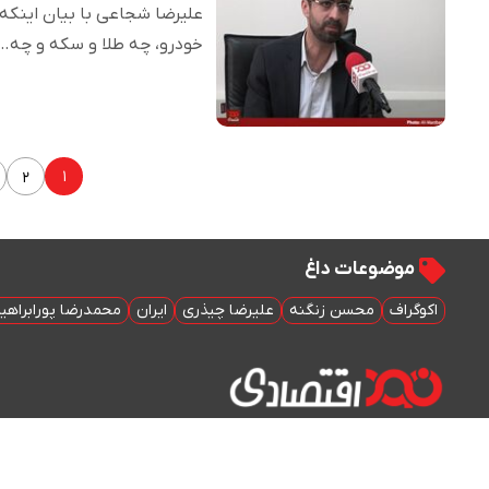
علیرضا شجاعی با بیان اینکه 
خودرو، چه طلا و سکه و چه…
۱
۲
موضوعات داغ
اکوگراف
محسن زنگنه
علیرضا چیذری
ایران
محمدرضا پورابراهی
سایت اینترنتی 90اقتصادی © کلیه حقوق متعلق به سایت اینترنتی 90اقتصادی است