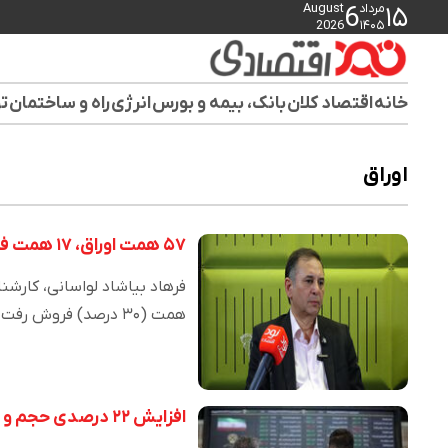
مرداد
August
6
۱۵
2026
۱۴۰۵
خانه
اقتصاد کلان
بانک، بیمه و بورس
انرژی
راه و ساختمان
تو
اوراق
۵۷ همت اوراق، ۱۷ همت فروش؛ شکست ۷۰ درصدی
همت (۳۰ درصد) فروش رفت و…
افزایش ۲۲ درصدی حجم و ارزش معاملات اوراق تسهیلات مسکن