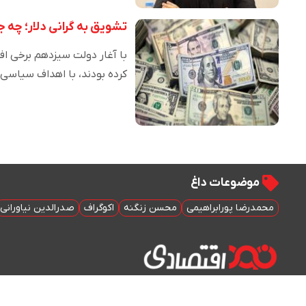
تشویق به گرانی دلار؛ چه ج
با آغار دولت سیزدهم برخی افر
کرده بودند، با اهداف سیاسی
موضوعات داغ
محمدرضا پورابراهیمی
محسن زنگنه
اکوگراف
صدرالدین نیاورانی