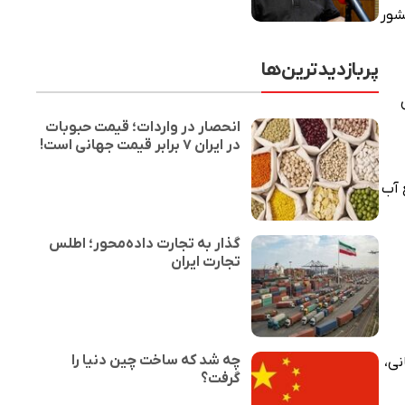
شور
پربازدیدترین‌ها
انحصار در واردات؛ قیمت حبوبات
در ایران ۷ برابر قیمت جهانی است!
ع آب
گذار به تجارت داده‌محور؛ اطلس
تجارت ایران
چه شد که ساخت چین دنیا را
نی،
گرفت؟