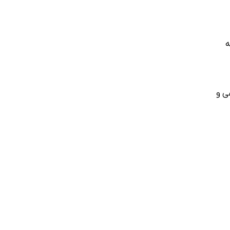
شی از عملکرد یگان در ۲ ماهه
ری اراضی زراعی و