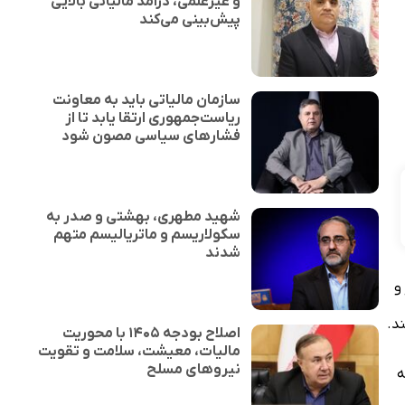
و غیرعلمی، درآمد مالیاتی بالایی
پیش‌بینی می‌کند
سازمان مالیاتی باید به معاونت
ریاست‌جمهوری ارتقا یابد تا از
فشارهای سیاسی مصون شود
شهید مطهری، بهشتی و صدر به
سکولاریسم و ماتریالیسم متهم
شدند
و
د.
اصلاح بودجه ۱۴۰۵ با محوریت
مالیات، معیشت، سلامت و تقویت
نیروهای مسلح
ه