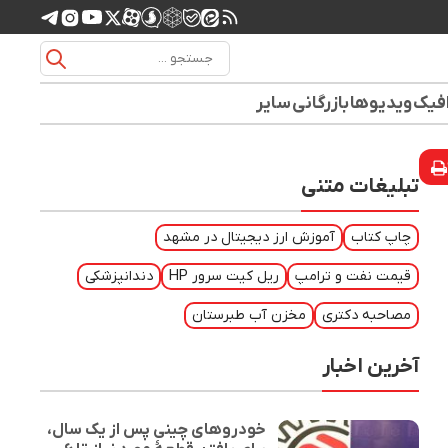
افیک
ویدیوها
بازرگانی
سایر
تبلیغات متنی
چاپ کتاب
آموزش ارز دیجیتال در مشهد
قیمت نفت و ترامپ
ریل کیت سرور HP
دندانپزشکی
مصاحبه دکتری
مخزن آب طبرستان
آخرین اخبار
خودروهای چینی پس از یک سال،