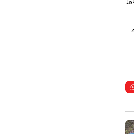
ورز
ا