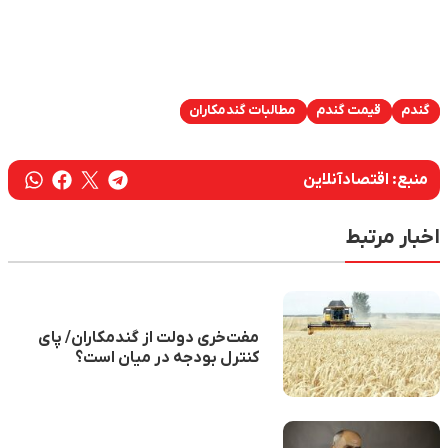
گندم
قیمت گندم
مطالبات گندمکاران
منبع:
اقتصادآنلاین
اخبار مرتبط
مفت‌خری دولت از گندمکاران/ پای
کنترل بودجه در میان است؟