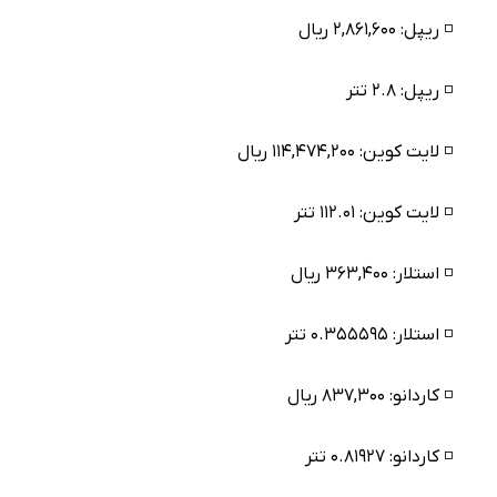
◽️ ریپل: ۲,۸۶۱,۶۰۰ ریال
◽️ ریپل: ۲.۸ تتر
◽️ لایت کوین: ۱۱۴,۴۷۴,۲۰۰ ریال
◽️ لایت کوین: ۱۱۲.۰۱ تتر
◽️ استلار: ۳۶۳,۴۰۰ ریال
◽️ استلار: ۰.۳۵۵۵۹۵ تتر
◽️ کاردانو: ۸۳۷,۳۰۰ ریال
◽️ کاردانو: ۰.۸۱۹۲۷ تتر