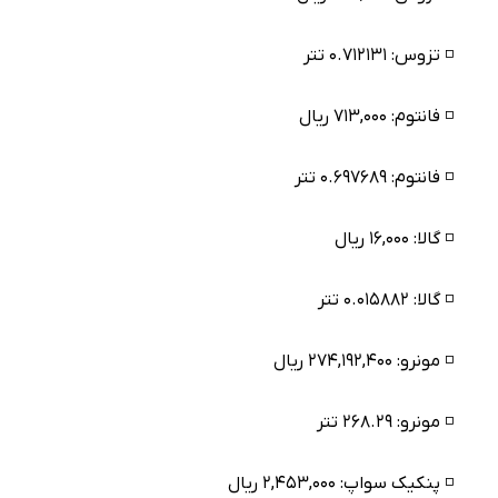
◽️ تزوس: ۰.۷۱۲۱۳۱ تتر
◽️ فانتوم: ۷۱۳,۰۰۰ ریال
◽️ فانتوم: ۰.۶۹۷۶۸۹ تتر
◽️ گالا: ۱۶,۰۰۰ ریال
◽️ گالا: ۰.۰۱۵۸۸۲ تتر
◽️ مونرو: ۲۷۴,۱۹۲,۴۰۰ ریال
◽️ مونرو: ۲۶۸.۲۹ تتر
◽️ پنکیک سواپ: ۲,۴۵۳,۰۰۰ ریال