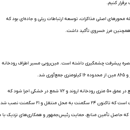
رقرار کنیم.
ه محورهای اصلی مذاکرات، توسعه ارتباطات ریلی و جاده‌ای بود که
و همچنین مرز خسروی تأکید داشت.
–بصره پیشرفت چشمگیری داشته است. مین‌روبی مسیر اطراف رودخانه
او با اشاره به ابعاد فنی پروژه بیان کرد: در این طرح باید ۳۲ شمع در عمق ۵۰ متری رودخانه اروند و ۷۲ شمع در خشکی اجرا شود که
هم‌اکنون همه در حال انجام است. این پروژه شامل ۱۸۵ سگمنت است که تاکنون ۲۴ سگمنت به محل منتقل و ۲۱ سگمنت نص
ک سال ۳۳ درصد پیشرفت داشته که حاصل تأمین منابع، حمایت رئیس‌جمهور و همکاری‌های نزدیک با