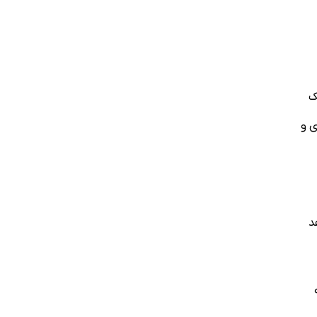
ک
ی و
د