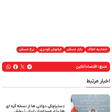
اتحادیه املاک
بازار مسکن
کیانوش گودرزی
نرخ مسکن
منبع:
اقتصادآنلاین
اخبار مرتبط
دستپاچگی دولتی ها از نسخه کُره ای
ها برای مستاجران ایرانی/ بخش