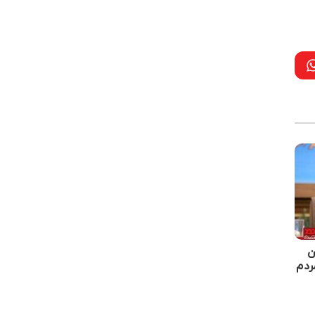
ن
ردم