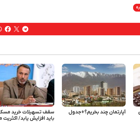
ره
آپارتمان چند بخریم؟+جدول
سقف تسهیلات خرید مسک
باید افزایش یابد/ اکثریت م
توان خرید مسکن ندارند