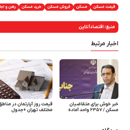
قیمت مسکن
مسکن
فروش مسکن
خرید مسکن
رهن و اجا
منبع:
اقتصادآنلاین
اخبار مرتبط
خبر خوش برای متقاضیان
قیمت روز آپارتمان در مناطق
مسکن / ۲۳۵۷ واحد آماده
مختلف تهران +جدول
تحویل