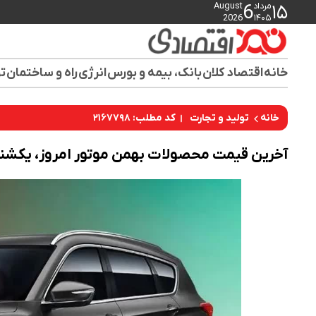
مرداد
August
6
۱۵
2026
۱۴۰۵
خانه
اقتصاد کلان
بانک، بیمه و بورس
انرژی
راه و ساختمان
تو
کد مطلب: ۲۱۶۷۷۹۸
خانه
تولید و تجارت
آخرین قیمت محصولات بهمن موتور امروز، یکشنبه 7 تیر