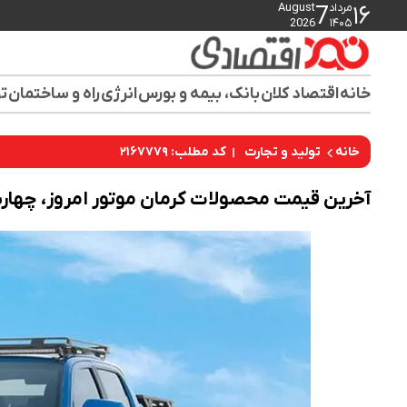
مرداد
August
7
۱۶
2026
۱۴۰۵
خانه
اقتصاد کلان
بانک، بیمه و بورس
انرژی
راه و ساختمان
تو
کد مطلب: ۲۱۶۷۷۷۹
خانه
تولید و تجارت
آخرین قیمت محصولات کرمان موتور امروز، چهارشنبه 3 ت