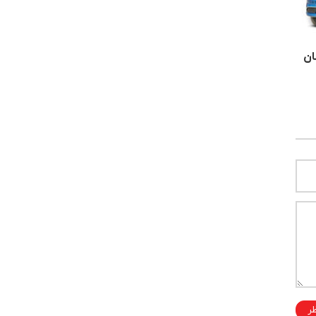
ان
ظر