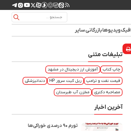
افیک
ویدیوها
بازرگانی
سایر
تبلیغات متنی
چاپ کتاب
آموزش ارز دیجیتال در مشهد
قیمت نفت و ترامپ
ریل کیت سرور HP
دندانپزشکی
مصاحبه دکتری
مخزن آب طبرستان
آخرین اخبار
تورم ۹۰ درصدی خوراکی‌ها