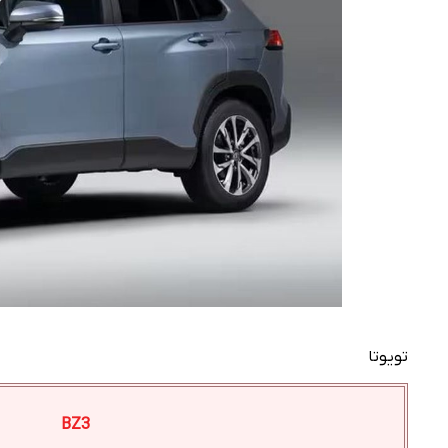
تویوتا
BZ3