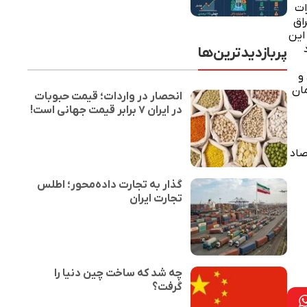
درات
اق
فزود: این
پربازدیدترین‌ها
 به عراق حدود ۴ میلیارد و
همان
انحصار در واردات؛ قیمت حبوبات
در ایران ۷ برابر قیمت جهانی است!
صاد
گذار به تجارت داده‌محور؛ اطلس
تجارت ایران
چه شد که ساخت چین دنیا را
گرفت؟