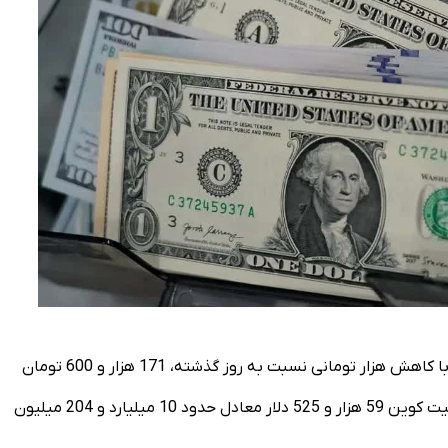
امروز سه شنبه 9 تیر 1405 قیمت دلار در بازار آزاد تا این لحظه با کاهش هزار تومانی نسبت به روز گذشته، 171 هزار و 600 تومان
معامله می شود. همچنین قیمت تتر 171 هزار و 438 تومان و بیت کوین 59 هزار و 525 دلار معادل حدود 10 میلیارد و 204 میلیون