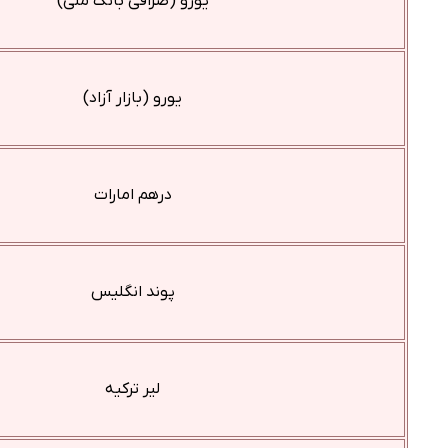
یورو (صرافی بانک ملی)
یورو (بازار آزاد)
درهم امارات
پوند انگلیس
لیر ترکیه