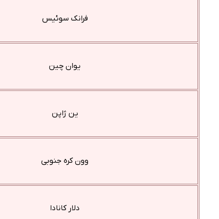
فرانک سوئیس
یوان چین
ین ژاپن
وون کره جنوبی
دلار کانادا