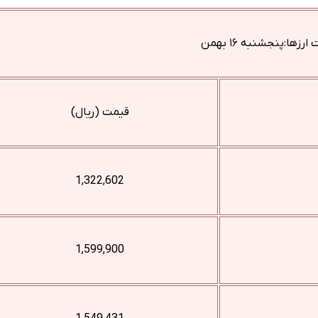
زها:پنجشنبه ۱۶ بهمن
قیمت (ریال)
1,322,602
1,599,900