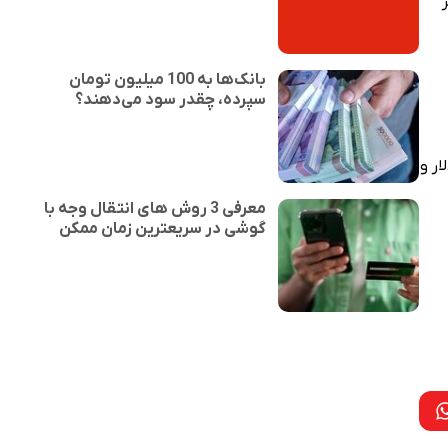
بانک‌ها به 100 میلیون تومان
سپرده، چقدر سود می‌دهند؟
ره با 0.44 درصد افزایش به 47 دلار و 53 سنت رسید و پلاتین با یک کاهش 0.37 درصدی 1583 دلار و
معرفی 3 روش های انتقال وجه با
گوشی در سریعترین زمان ممکن