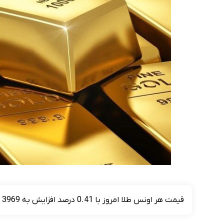
قیمت هر اونس طلا امروز با 0.41 درصد افزایش به 3969 دلار و 31 سنت رسید.