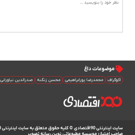
موضوعات داغ
اکوگراف
محمدرضا پورابراهیمی
محسن زنگنه
صدرالدین نیاورانی
سایت اینترنتی 90اقتصادی © کلیه حقوق متعلق به سایت اینترنتی 90اقتصادی است
صاحب امتیاز: موسسه مطبوعاتی نوین رسانه تصویر