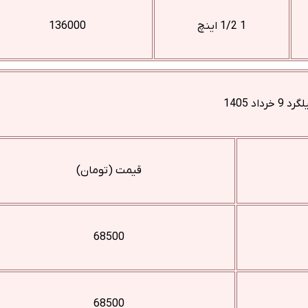
1 1/2 اینچ
136000
رداد 1405
قیمت (تومان)
68500
68500