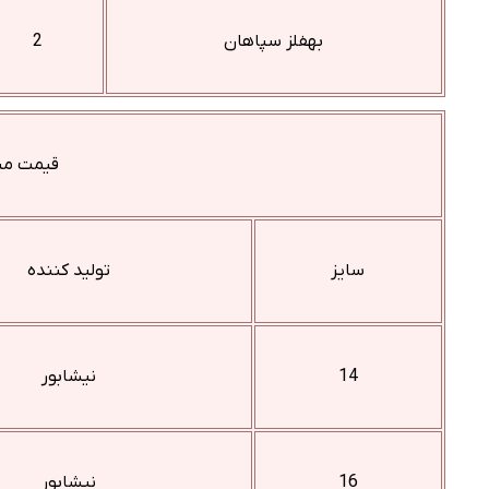
بهفلز سپاهان
2
قیمت میلگرد 9 خ
سایز
تولید کننده
14
نیشابور
16
نیشابور