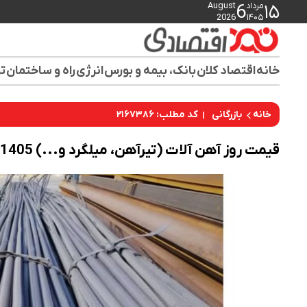
مرداد
August
6
۱۵
2026
۱۴۰۵
خانه
اقتصاد کلان
بانک، بیمه و بورس
انرژی
راه و ساختمان
تو
کد مطلب: ۲۱۶۷۳۸۶
خانه
بازرگانی
قیمت روز آهن آلات (تیرآهن، میلگرد و...) 09/03/1405 – فریز قیمت آهن آلات در بازار امروز