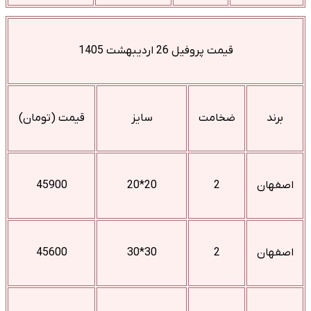
قیمت پروفیل 26 اردیبهشت 1405
برند
ضخامت
سایز
قیمت (تومان)
اصفهان
2
20*20
45900
اصفهان
2
30*30
45600