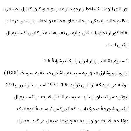
نوربالای اتوماتیک، اخطار برخورد از عقب و جلو، کروز کنترل تطبیقی،
تنظیم حالت رانندگی در حالت‌های مختلف و اخطار باز شدن درها در
نقاط کور از تجهیزات فنی و ایمنی تعبیه‌شده در کابین اکستریم ال
ایکس است.
اکستریم «LX» در بازار ایران با یک پیشرانۀ 1.6
لیتری توربوشارژر مجهز به سیستم پاشش مستقیم سوخت (TGDI)
عرضه می‌شود که توانایی تولید 195 تا 197 اسب بخار نیرو و 290
نیوتن-متر گشتاور را دارد. سیستم انتقال قدرت در اکستریم ال
ایکس، 4 چرخۀ متحرک است که گیربکس 7 سرعتۀ اتوماتیک
دوکلاچه، قدرت موتور را به به چرخ‌ها منتقل می‌کند. مصرف