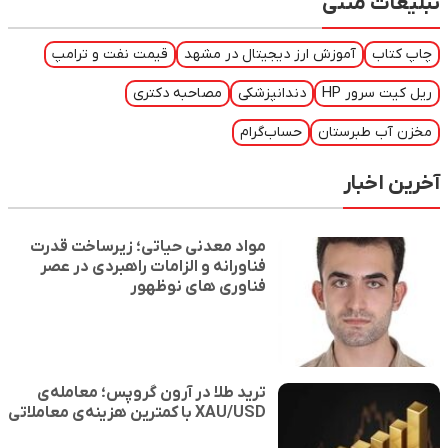
تبلیغات متنی
چاپ کتاب
آموزش ارز دیجیتال در مشهد
قیمت نفت و ترامپ
ریل کیت سرور HP
دندانپزشکی
مصاحبه دکتری
مخزن آب طبرستان
حساب‌گرام
آخرین اخبار
مواد معدنی حیاتی؛ زیرساخت قدرت
فناورانه و الزامات راهبردی در عصر
فناوری های نوظهور
ترید طلا در آرون گروپس؛ معامله‌ی
XAU/USD با کمترین هزینه‌ی معاملاتی