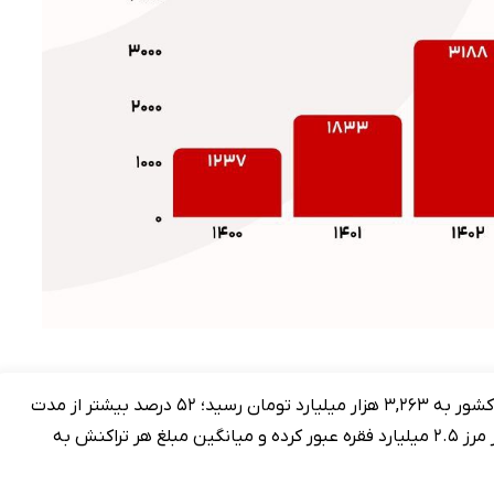
در نیمه نخست امسال، ارزش معاملات تجارت الکترونیکی کشور به ۳,۲۶۳ هزار میلیارد تومان رسید؛ ۵۲ درصد بیشتر از مدت
مشابه سال قبل. تعداد تراکنش‌ها نیز با رشد ۱۴ درصدی از مرز ۲.۵ میلیارد فقره عبور کرده و میانگین مبلغ هر تراکنش به