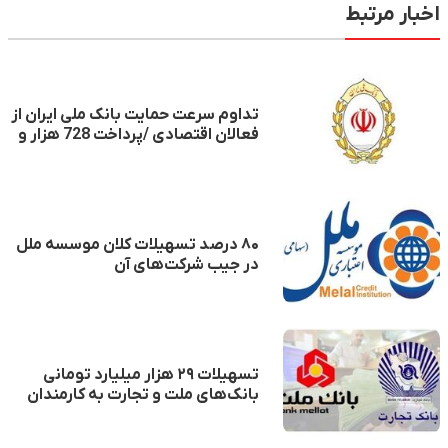
اخبار مرتبط
تداوم سرعت حمایت بانک ملی ایران از
فعالان اقتصادی /پرداخت 728 هزار و
192 مورد تسهیلات به ارزش یک
میلیون و 941 هزار و 308 میلیارد ریال
در ۶ ماهه اول سال جاری
۸۰ درصد تسهیلات کلان موسسه ملل
در جیب شرکت‌های آن
تسهیلات ۲۹ هزار میلیارد تومانی
بانک‌های ملت و تجارت به کارمندان
خود