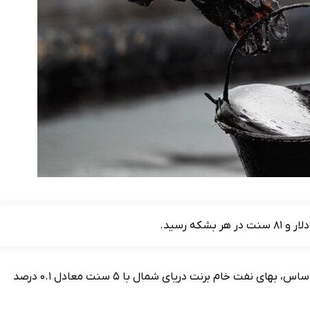
قیمت نفت در معاملات امروز با افزایش اندک همراه شد. بر این اساس، بهای نفت خام برنت دریای شمال با ۵ سنت معادل ۰.۱ درصد