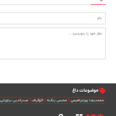
موضوعات داغ
محمدرضا پورابراهیمی
محسن زنگنه
اکوگراف
صدرالدین نیاورانی