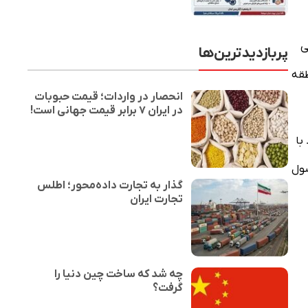
ی
پربازدیدترین‌ها
طقه
انحصار در واردات؛ قیمت حبوبات
در ایران ۷ برابر قیمت جهانی است!
با
صول
گذار به تجارت داده‌محور؛ اطلس
تجارت ایران
چه شد که ساخت چین دنیا را
گرفت؟