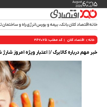
مرداد
August
6
۱۵
2026
۱۴۰۵
خانه
اقتصاد کلان
بانک، بیمه و بورس
انرژی
راه و ساختمان
تو
کد مطلب: ۲۱۶۷۰۷۵
خانه
اقتصاد کلان
خبر مهم درباره کالابرگ /| اعتبار ویژه امروز شارژ 