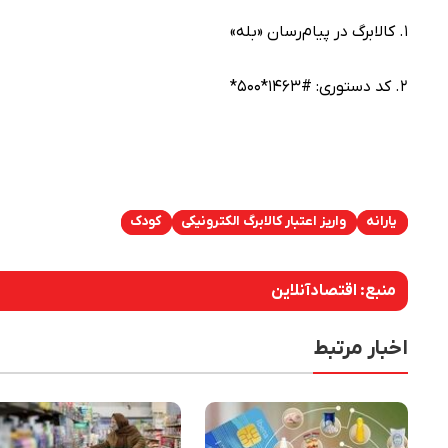
۱. کالابرگ در پیام‌رسان «بله»
۲. کد دستوری: #۱۴۶۳*۵۰۰*
یارانه
واریز اعتبار کالابرگ الکترونیکی
کودک
منبع:
اقتصادآنلاین
اخبار مرتبط