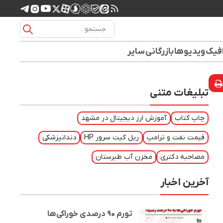
افیک
ویدیوها
بازرگانی
سایر
تبلیغات متنی
چاپ کتاب
آموزش ارز دیجیتال در مشهد
قیمت نفت و ترامپ
ریل کیت سرور HP
دندانپزشکی
مصاحبه دکتری
مخزن آب طبرستان
آخرین اخبار
تورم ۹۰ درصدی خوراکی‌ها