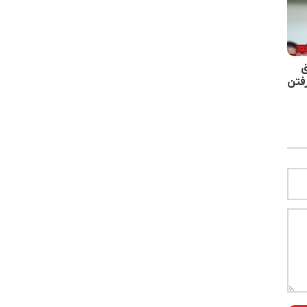
ق
رفتن