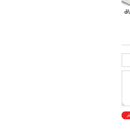
اق
ظر