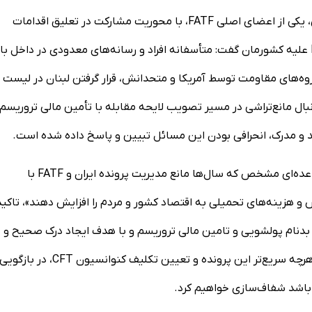
هادی خانی ضمن ابراز رضایت از نشست با مسئولان کشور مالزی، یکی از اعضای اصلی FATF، با محوریت مشارکت در تعلیق اقدامات
تقابلی و خروج از لیست سیاه، برای تعلیق اقدامات تقابلی FATF علیه کشورمان گفت: متأسفانه افراد و رسانه‌های معدودی در داخل با
وه‌های مقاومت توسط آمریکا و متحدانش، قرار گرفتن لبنان در لیست
FAT و عدم امکان حق شرط در کنوانسیون CFT، به‌دنبال مانع‌تراشی در مسیر تصویب لایحه مقابله با تأمین مالی تروریس
معاون وزیر اقتصاد با اعلام اینکه «با تمام توان اجازه نمی‌دهیم عده‌ای مشخص که سال‌ها مانع مدیریت پرونده ایران و FATF با
وش و هزینه‌های تحمیلی به اقتصاد کشور و مردم را افزایش دهند»، تاکید
ت بدنام پولشویی و تامین مالی تروریسم و با هدف ایجاد درک صحیح و
گفتمان‌سازی دقیق از چالش پرونده کشور با FATF و حل‌وفصل هرچه سریع‌تر این پرونده و تعیین تکلیف کنوانسیون CFT، در بازگوی
 باشد شفاف‌سازی خواهیم کرد.