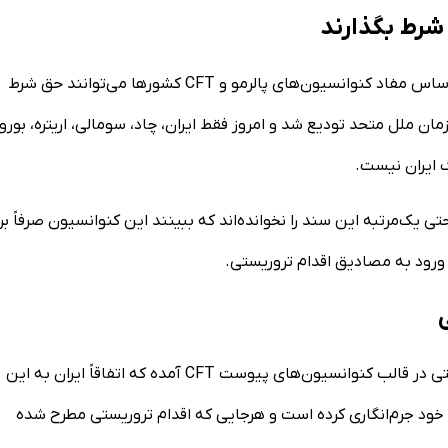
رئیس مرکز اطلاعات مالی به برخی ابهامات پاسخ داد و گفت: بر اساس مفاد کنوانسیون‌های پالرمو و CFT کشور‌ها می‌توانند حق شرط
زمان ملل متحد تودیع شد و امروز فقط ایران، چاد، سومالی، اریتره، بور
 به مخالفان تصویب CFT، اضافه کرد: حتی یک‌مرتبه این سند را نخوانده‌اند که ببینند این کنوانسیون صرفاً بر
 ورود به مصادیق اقدام تروریستی.
وی افزود: جالب اینجاست که تعریف و مصادیق اقدامات تروریستی در قالب کنوانسیون‌های پیوست CFT آمده که اتفاقاً ایران به این
 خود جرم‌انگاری کرده است و هرجایی که اقدام تروریستی مطرح شده