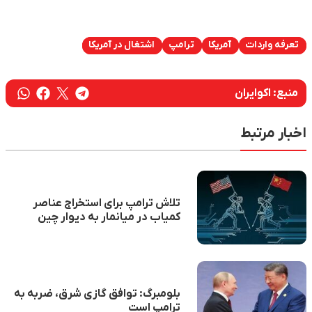
تعرفه واردات
آمریکا
ترامپ
اشتغال در آمریکا
منبع:
اکوایران
اخبار مرتبط
تلاش ترامپ برای استخراج عناصر
کمیاب در میانمار به دیوار چین
برخورد کرد
بلومبرگ: توافق گازی شرق، ضربه به
ترامپ است