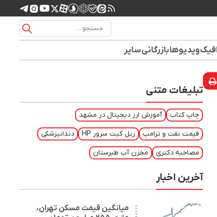
افیک
ویدیوها
بازرگانی
سایر
تبلیغات متنی
چاپ کتاب
آموزش ارز دیجیتال در مشهد
قیمت نفت و ترامپ
ریل کیت سرور HP
دندانپزشکی
مصاحبه دکتری
مخزن آب طبرستان
آخرین اخبار
میانگین قیمت مسکن تهران،