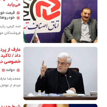
می‌یابد
قیمت خود
خودروهای
اسد کرمی، رئیس
شرکت‌های داخل
عارف از پرد
داد / تاکی
خصوصی در 
دولت
محمدرضا عارف 
مردم، از عوامل
بود و اسرائیل 
شرط جدید بر