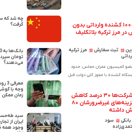
چه شد که سا
۵۰۰۰ تا ۱۰۰۰۰ کشنده وارداتی بدون
گرفت؟
در مرز ترکیه بلاتکلیف
ین
ثبت سفارش
مرز ترکیه
داتی
تومان سپرده
می‌دهند؟
علیرضا نوین، عضو کمیسیون عمران مجلس: حدود
۵ تا ۱۰۰۰۰ دستگاه کشنده با مجوز کلی دولت قبل
وگان وارد…
معرفی
وجه با گوشی
سود برخی شرکت‌ها ۳۰ درصد کاهش
زمان ممکن
یافته اما هزینه‌های غیرضرورشان ۸۰
یش داشته
سید طه‌حسی
انکی
سود
ایران از تجار
مدی‌زاده
وجود همه ظ