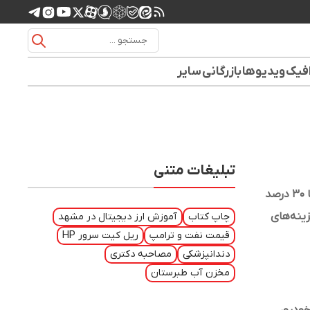
افیک
ویدیوها
بازرگانی
سایر
تبلیغات متنی
سود برخی شرکت‌ها ۳۰ درصد
ینه‌های
چاپ کتاب
آموزش ارز دیجیتال در مشهد
قیمت نفت و ترامپ
ریل کیت سرور HP
ورشان ۸۰ درصد افزایش
دندانپزشکی
مصاحبه دکتری
مخزن آب طبرستان