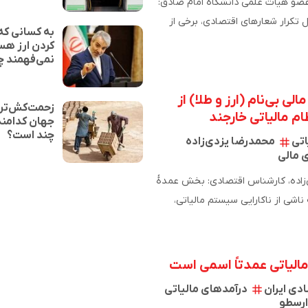
عضو هیات علمی دانشگاه امام صادق:
تکرار شعارهای اقتصادی، برخی از
به کسانی که
ی به این…
کردن ارز هس
نمی‌فهمند چ
الی بی‌نام (ارز و طلا) از
زحمت‌کش‌تر
 مالیاتی خارجند
جهان کدامند؟
چند است؟
اتی
محمدرضا یزدی‌زاده
ی مالی
محمدرضا یزدی‌زاده، کارشناس اقتصادی: بخش عمدهٔ
ه ناشی از ناکارایی سیستم مالیاتی،
ه به آن…
الیاتی عمدتاً اسمی است
دی ایران
درآمدهای مالیاتی
ارسطو