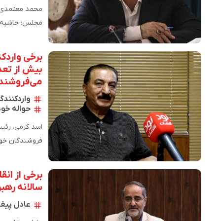
محمد معتمدی‌
سال ۱۳۹۸ به ۱۴-۱۵ درصد کاهش…
برخی واردکن
بیش از تعد
می‌فروشند
واردکنندگ
حواله خود
اسد کرمی، رئیس
نزدیک ۲۰۰۰ واحد بدون پروانه در…
برخی از انق
سالانه رهبر
عادل پیغ