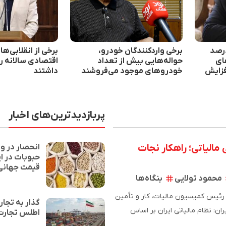
خی شرکت‌ها ۳۰ درصد
برخی واردکنندگان خودرو،
برخی از انقلابی‌ه
ای
حواله‌هایی بیش از تعداد
اقتصادی سالانه ر
درصد افزایش
خودروهای موجود می‌فروشند
داشتند
پربازدیدترین‌های اخبار
 مالیاتی؛ راهکار نجات
انحصار در و
قیمت جهانی
محمود تولایی
بنگاه‌ها
 رئیس کمیسیون مالیات، کار و تأمین
گذار به تجار
اجتماعی اتاق ایران: نظام مالیاتی ایران بر اساس
اطلس تجارت 
ه ارزش…