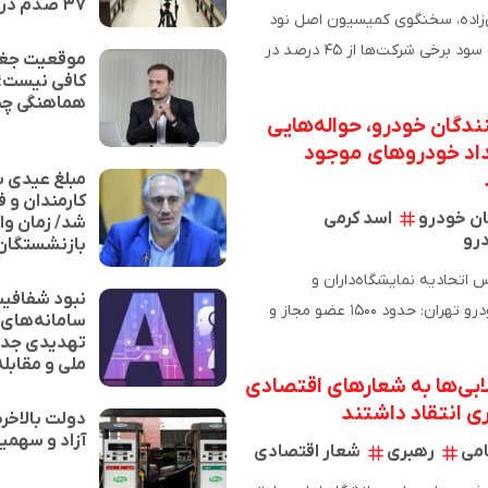
۳۷ صدم درصد است
زاده، سخنگوی کمیسیون اصل نود
مجلس: حاشیه سود برخی شرکت‌ها از ۴۵ درصد در
موقعیت جغرا
کافی نیست؛ ت
هماهنگی چن
ندگان خودرو، حواله‌هایی
اد خودروهای موجود
مبلغ عیدی ب
کارمندان و ف
ان خودرو
اسد کرمی
شد/ زمان وا
رو
بازنشستگان
 اتحادیه نمایشگاه‌داران و
نبود شفافی
فروشندگان خودرو تهران: حدود ۱۵۰۰ عضو مجاز و
سامانه‌های
تهدیدی جدی
ملی و مقابله
لابی‌ها به شعارهای اقتصادی
ی انتقاد داشتند
دولت بالاخر
آزاد و سهمیه
امی
رهبری
شعار اقتصادی