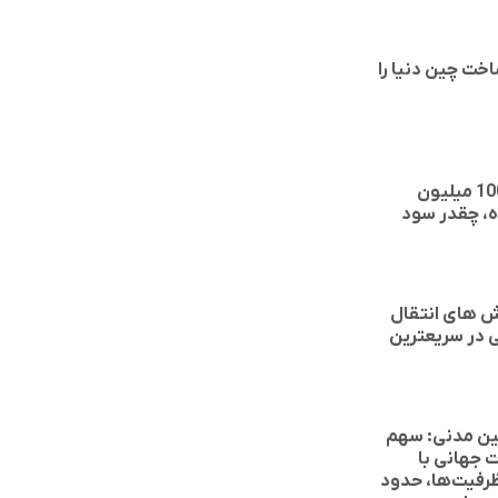
خت چین دنیا را
بانک‌ها به 100 میلیون
، چقدر سود
 3 روش های انتقال
 در سریعترین
ن مدنی: سهم
ت جهانی با
رفیت‌ها، حدود